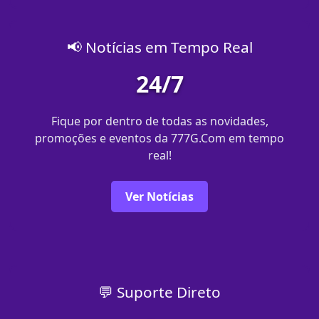
📢 Notícias em Tempo Real
24/7
Fique por dentro de todas as novidades,
promoções e eventos da 777G.Com em tempo
real!
Ver Notícias
💬 Suporte Direto