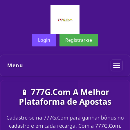
Login
Registrar-se
Menu
📱 777G.Com A Melhor
Plataforma de Apostas
Cadastre-se na 777G.Com para ganhar bônus no
cadastro e em cada recarga. Com a 777G.Com,