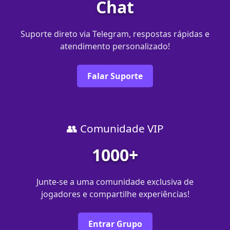
Chat
Suporte direto via Telegram, respostas rápidas e
atendimento personalizado!
Falar Suporte
👥 Comunidade VIP
1000+
Junte-se a uma comunidade exclusiva de
jogadores e compartilhe experiências!
Entrar Grupo