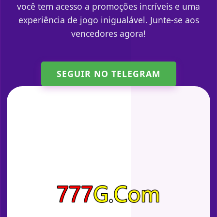
você tem acesso a promoções incríveis e uma
experiência de jogo inigualável. Junte-se aos
vencedores agora!
SEGUIR NO TELEGRAM