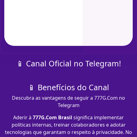
📱 Canal Oficial no Telegram!
📱 Benefícios do Canal
Descubra as vantagens de seguir a 777G.Com no
Telegram
Aderir à
777G.Com Brasil
significa implementar
políticas internas, treinar colaboradores e adotar
tecnologias que garantam o respeito à privacidade. No