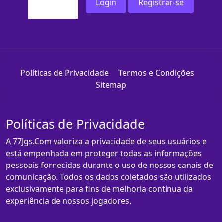
Login
Registrar-se
Políticas de Privacidade
Termos e Condições
Sitemap
Políticas de Privacidade
A 77Jgs.Com valoriza a privacidade de seus usuários e
está empenhada em proteger todas as informações
pessoais fornecidas durante o uso de nossos canais de
comunicação. Todos os dados coletados são utilizados
exclusivamente para fins de melhoria contínua da
experiência de nossos jogadores.