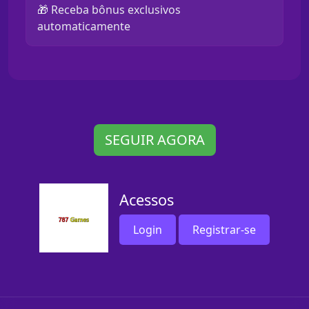
🎁 Receba bônus exclusivos
automaticamente
SEGUIR AGORA
Acessos
Login
Registrar-se