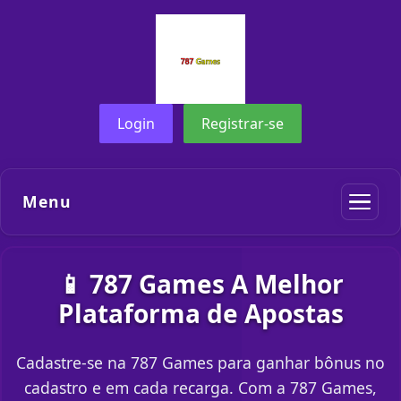
Login
Registrar-se
Menu
📱 787 Games A Melhor
Plataforma de Apostas
Cadastre-se na 787 Games para ganhar bônus no
cadastro e em cada recarga. Com a 787 Games,