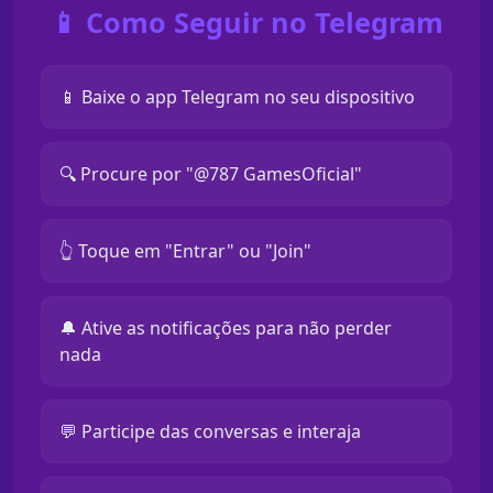
📱 Como Seguir no Telegram
📱 Baixe o app Telegram no seu dispositivo
🔍 Procure por "@787 GamesOficial"
👆 Toque em "Entrar" ou "Join"
🔔 Ative as notificações para não perder
nada
💬 Participe das conversas e interaja