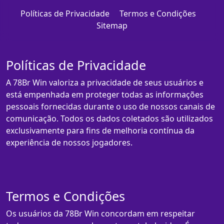
Políticas de Privacidade
Termos e Condições
Sitemap
Políticas de Privacidade
A 78Br Win valoriza a privacidade de seus usuários e
está empenhada em proteger todas as informações
pessoais fornecidas durante o uso de nossos canais de
comunicação. Todos os dados coletados são utilizados
exclusivamente para fins de melhoria contínua da
experiência de nossos jogadores.
Termos e Condições
Os usuários da 78Br Win concordam em respeitar