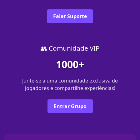
Falar Suporte
👥 Comunidade VIP
1000+
Junte-se a uma comunidade exclusiva de
jogadores e compartilhe experiências!
Entrar Grupo