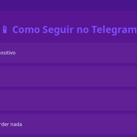
📱 Como Seguir no Telegram
ositivo
erder nada