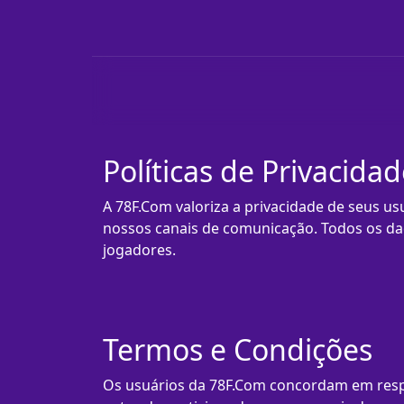
Políticas de Privacida
A 78F.Com valoriza a privacidade de seus u
nossos canais de comunicação. Todos os dad
jogadores.
Termos e Condições
Os usuários da 78F.Com concordam em respe