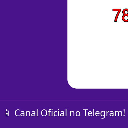
📱 Canal Oficial no Telegram!