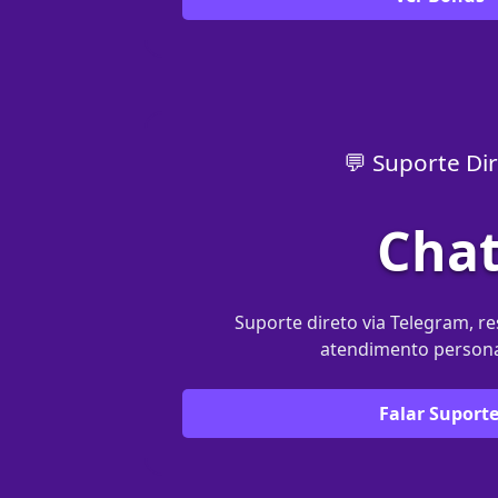
💬 Suporte Di
Cha
Suporte direto via Telegram, r
atendimento persona
Falar Suport