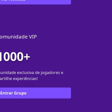
Comunidade VIP
1000+
unidade exclusiva de jogadores e
rtilhe experiências!
Entrar Grupo