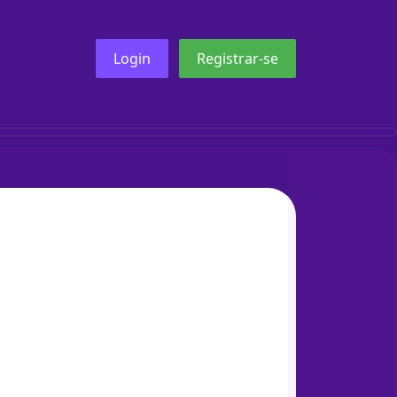
Login
Registrar-se