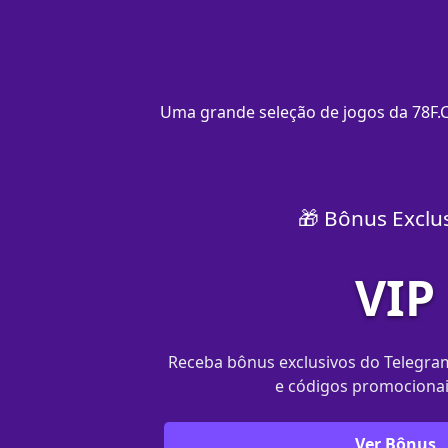
Uma grande seleção de jogos da 78F.C
🎁 Bônus Exclu
VIP
Receba bônus exclusivos do Telegra
e códigos promocionai
Ver Bônus