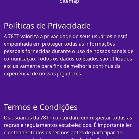
Sitemap
Políticas de Privacidade
A 78TT valoriza a privacidade de seus usuários e está
empenhada em proteger todas as informações
pessoais fornecidas durante o uso de nossos canais de
comunicação. Todos os dados coletados são utilizados
exclusivamente para fins de melhoria contínua da
experiência de nossos jogadores.
Termos e Condições
Os usuários da 78TT concordam em respeitar todas as
regras e regulamentos estabelecidos. É importante ler
e entender todos os termos antes de participar de