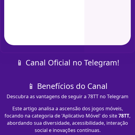
📱 Canal Oficial no Telegram!
📱 Benefícios do Canal
Descubra as vantagens de seguir a 78TT no Telegram
Este artigo analisa a ascensão dos jogos móveis,
focando na categoria de 'Aplicativo Móvel' do site
78TT
,
abordando sua diversidade, acessibilidade, interação
social e inovações contínuas.