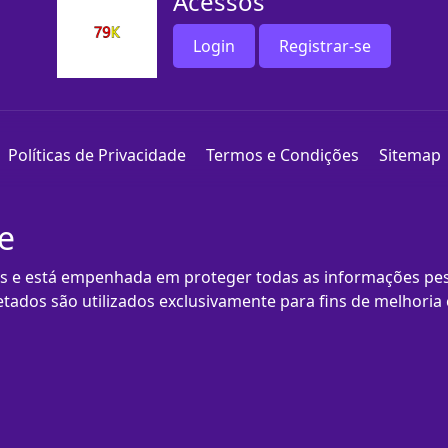
Acessos
Login
Registrar-se
Políticas de Privacidade
Termos e Condições
Sitemap
de
ios e está empenhada em proteger todas as informações pe
tados são utilizados exclusivamente para fins de melhoria