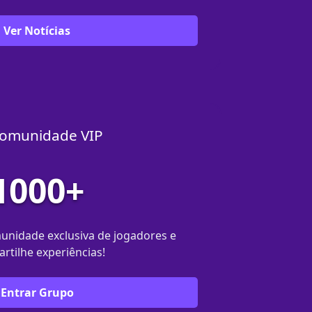
Ver Notícias
Comunidade VIP
1000+
unidade exclusiva de jogadores e
rtilhe experiências!
Entrar Grupo