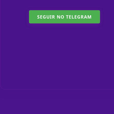
SEGUIR NO TELEGRAM