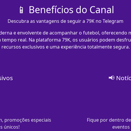
📱 Benefícios do Canal
Descubra as vantagens de seguir a 79K no Telegram
erna e envolvente de acompanhar o futebol, oferecendo m
em tempo real. Na plataforma 79K, os usuários podem desfru
recursos exclusivos e uma experiência totalmente segura.
sivos
📢 Notí
m, promoções especiais
Fique por dentro d
s únicos!
eventos