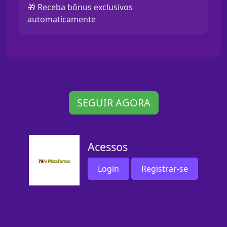
🎁 Receba bônus exclusivos
automaticamente
SEGUIR AGORA
Acessos
Login
Registrar-se