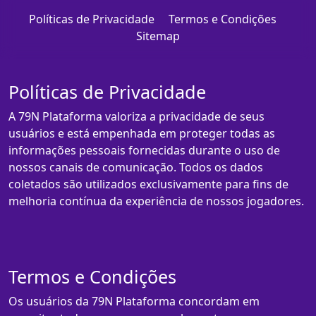
Políticas de Privacidade
Termos e Condições
Sitemap
Políticas de Privacidade
A 79N Plataforma valoriza a privacidade de seus
usuários e está empenhada em proteger todas as
informações pessoais fornecidas durante o uso de
nossos canais de comunicação. Todos os dados
coletados são utilizados exclusivamente para fins de
melhoria contínua da experiência de nossos jogadores.
Termos e Condições
Os usuários da 79N Plataforma concordam em