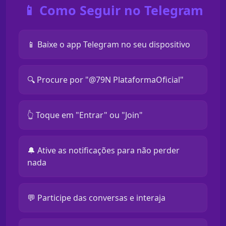
📱 Como Seguir no Telegram
📱 Baixe o app Telegram no seu dispositivo
🔍 Procure por "@79N PlataformaOficial"
👆 Toque em "Entrar" ou "Join"
🔔 Ative as notificações para não perder
nada
💬 Participe das conversas e interaja