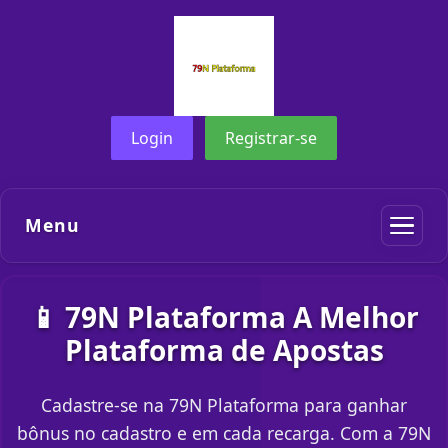
Login
Registrar-se
Menu
📱 79N Plataforma A Melhor
Plataforma de Apostas
Cadastre-se na 79N Plataforma para ganhar
bônus no cadastro e em cada recarga. Com a 79N