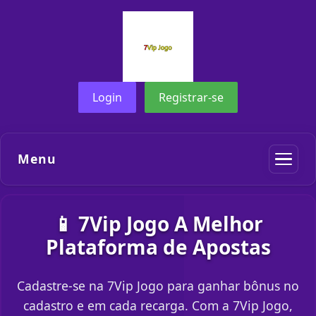
Login
Registrar-se
Menu
📱 7Vip Jogo A Melhor
Plataforma de Apostas
Cadastre-se na 7Vip Jogo para ganhar bônus no
cadastro e em cada recarga. Com a 7Vip Jogo,