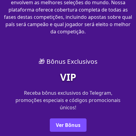
envolvem as melhores seleções do mundo. Nossa
plataforma oferece cobertura completa de todas as
fases destas competições, incluindo apostas sobre qual
país será campeão e qual jogador será eleito o melhor
da competição.
🎁 Bônus Exclusivos
VIP
Receba bônus exclusivos do Telegram,
promoções especiais e códigos promocionais
únicos!
Ver Bônus