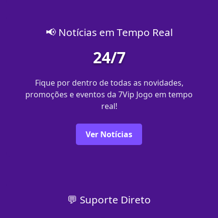
📢 Notícias em Tempo Real
24/7
Fique por dentro de todas as novidades,
promoções e eventos da 7Vip Jogo em tempo
real!
Ver Notícias
💬 Suporte Direto