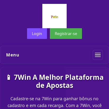
Login
Registrar-se
Menu
📱 7Win A Melhor Plataforma
de Apostas
Cadastre-se na 7Win para ganhar bônus no
cadastro e em cada recarga. Com a 7Win, você