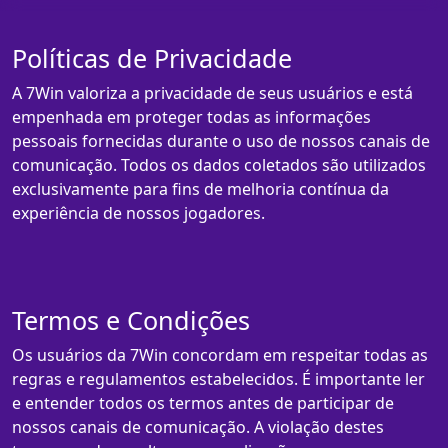
Políticas de Privacidade
A 7Win valoriza a privacidade de seus usuários e está
empenhada em proteger todas as informações
pessoais fornecidas durante o uso de nossos canais de
comunicação. Todos os dados coletados são utilizados
exclusivamente para fins de melhoria contínua da
experiência de nossos jogadores.
Termos e Condições
Os usuários da 7Win concordam em respeitar todas as
regras e regulamentos estabelecidos. É importante ler
e entender todos os termos antes de participar de
nossos canais de comunicação. A violação destes