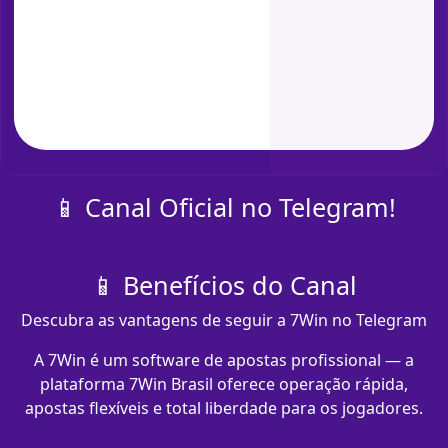
📱 Canal Oficial no Telegram!
📱 Benefícios do Canal
Descubra as vantagens de seguir a 7Win no Telegram
A 7Win é um software de apostas profissional — a
plataforma 7Win Brasil oferece operação rápida,
apostas flexíveis e total liberdade para os jogadores.