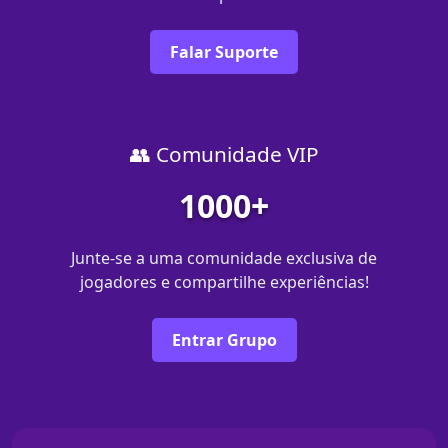
Falar Suporte
👥 Comunidade VIP
1000+
Junte-se a uma comunidade exclusiva de
jogadores e compartilhe experiências!
Entrar Grupo