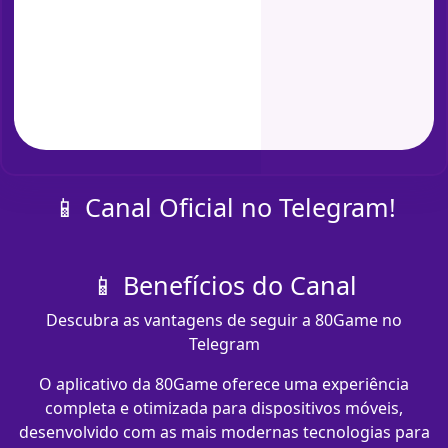
📱 Canal Oficial no Telegram!
📱 Benefícios do Canal
Descubra as vantagens de seguir a 80Game no
Telegram
O aplicativo da 80Game oferece uma experiência
completa e otimizada para dispositivos móveis,
desenvolvido com as mais modernas tecnologias para