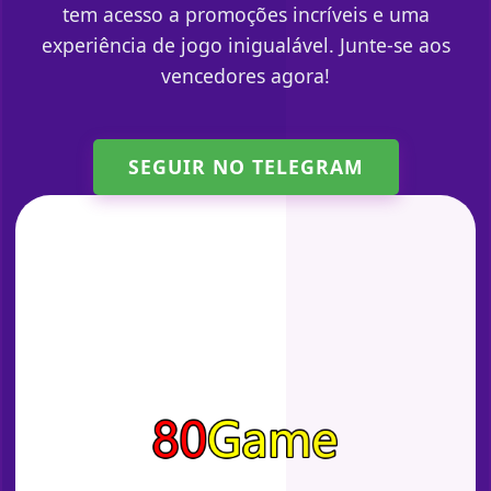
tem acesso a promoções incríveis e uma
experiência de jogo inigualável. Junte-se aos
vencedores agora!
SEGUIR NO TELEGRAM