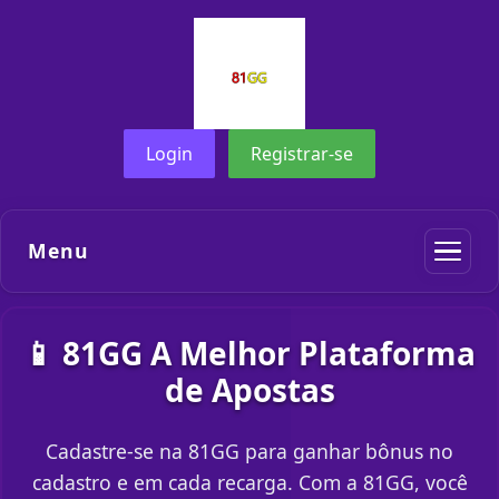
Login
Registrar-se
Menu
📱 81GG A Melhor Plataforma
de Apostas
Cadastre-se na 81GG para ganhar bônus no
cadastro e em cada recarga. Com a 81GG, você