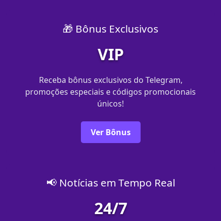
🎁 Bônus Exclusivos
VIP
Receba bônus exclusivos do Telegram,
promoções especiais e códigos promocionais
únicos!
Ver Bônus
📢 Notícias em Tempo Real
24/7