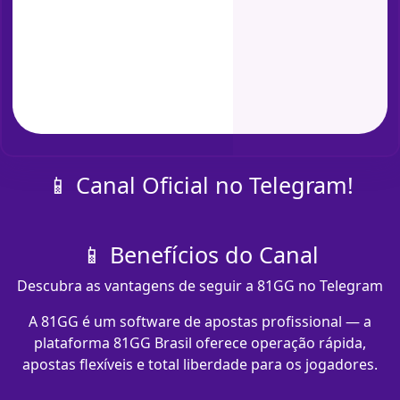
📱 Canal Oficial no Telegram!
📱 Benefícios do Canal
Descubra as vantagens de seguir a 81GG no Telegram
A 81GG é um software de apostas profissional — a
plataforma 81GG Brasil oferece operação rápida,
apostas flexíveis e total liberdade para os jogadores.