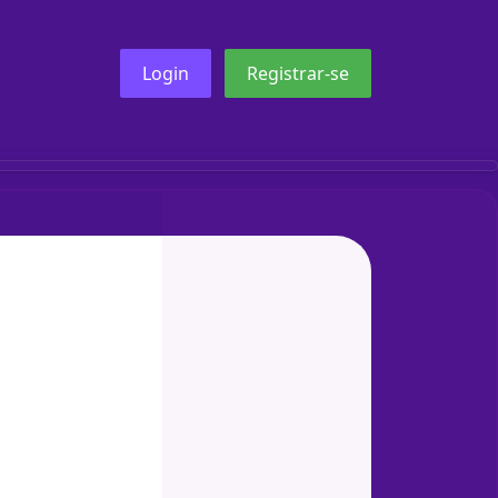
Login
Registrar-se