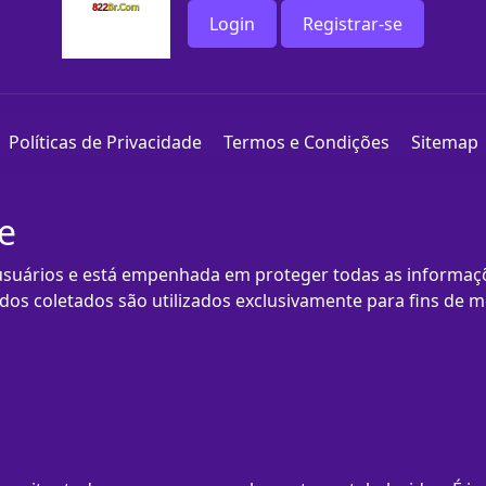
Login
Registrar-se
Políticas de Privacidade
Termos e Condições
Sitemap
de
 usuários e está empenhada em proteger todas as informaç
os coletados são utilizados exclusivamente para fins de m