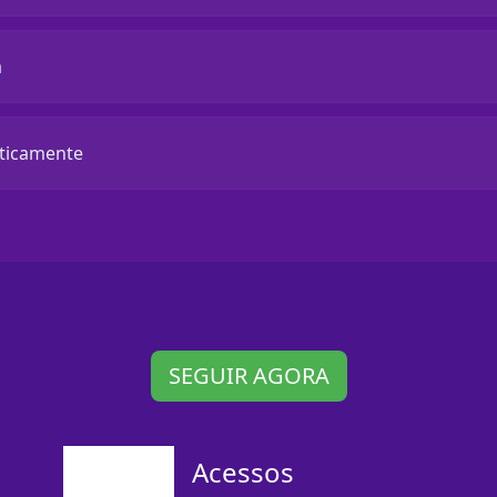
a
aticamente
SEGUIR AGORA
Acessos