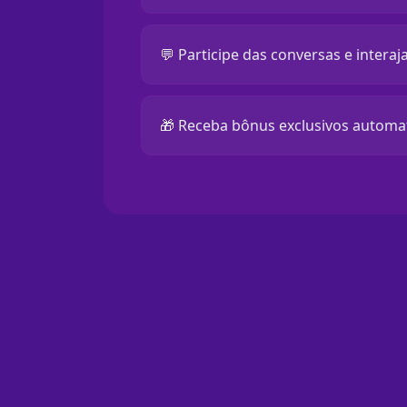
💬 Participe das conversas e interaj
🎁 Receba bônus exclusivos autom