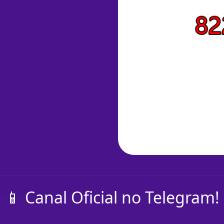
📱 Canal Oficial no Telegram!