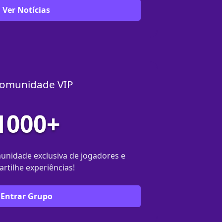
Ver Notícias
Comunidade VIP
1000+
unidade exclusiva de jogadores e
rtilhe experiências!
Entrar Grupo