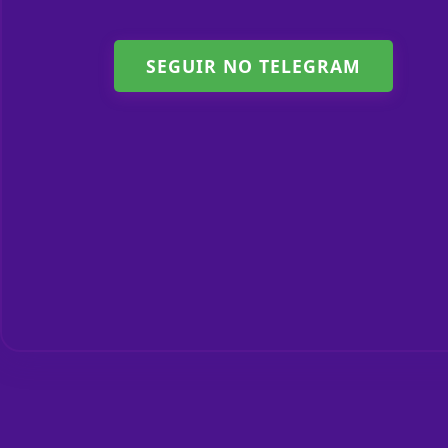
SEGUIR NO TELEGRAM