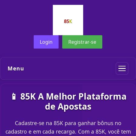
Login
Registrar-se
Menu
📱 85K A Melhor Plataforma
de Apostas
Cadastre-se na 85K para ganhar bônus no
cadastro e em cada recarga. Com a 85K, você tem