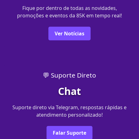
Fique por dentro de todas as novidades,
promoções e eventos da 85K em tempo real!
Ver Notícias
💬 Suporte Direto
Chat
Suporte direto via Telegram, respostas rápidas e
atendimento personalizado!
Falar Suporte