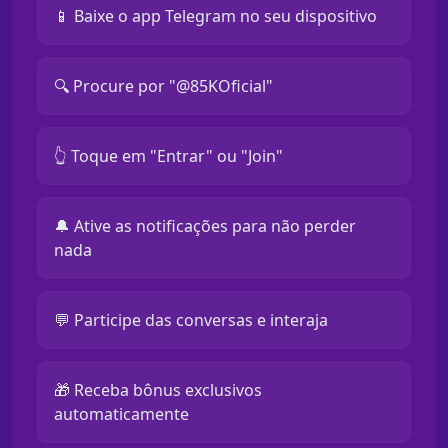
📱 Baixe o app Telegram no seu dispositivo
🔍 Procure por "@85KOficial"
👆 Toque em "Entrar" ou "Join"
🔔 Ative as notificações para não perder
nada
💬 Participe das conversas e interaja
🎁 Receba bônus exclusivos
automaticamente