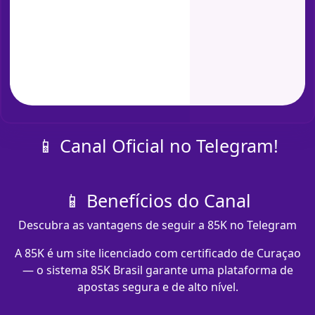
📱 Canal Oficial no Telegram!
📱 Benefícios do Canal
Descubra as vantagens de seguir a 85K no Telegram
A 85K é um site licenciado com certificado de Curaçao
— o sistema 85K Brasil garante uma plataforma de
apostas segura e de alto nível.