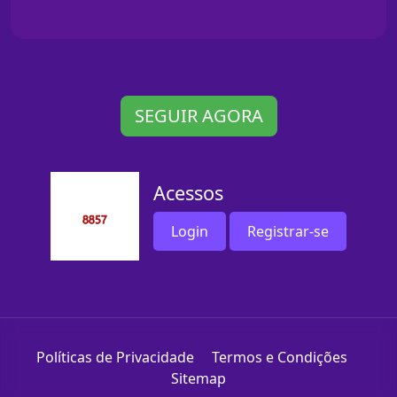
SEGUIR AGORA
Acessos
Login
Registrar-se
Políticas de Privacidade
Termos e Condições
Sitemap