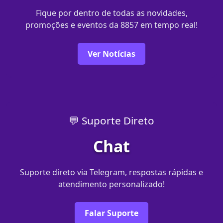
Fique por dentro de todas as novidades,
promoções e eventos da 8857 em tempo real!
Ver Notícias
💬 Suporte Direto
Chat
Suporte direto via Telegram, respostas rápidas e
atendimento personalizado!
Falar Suporte