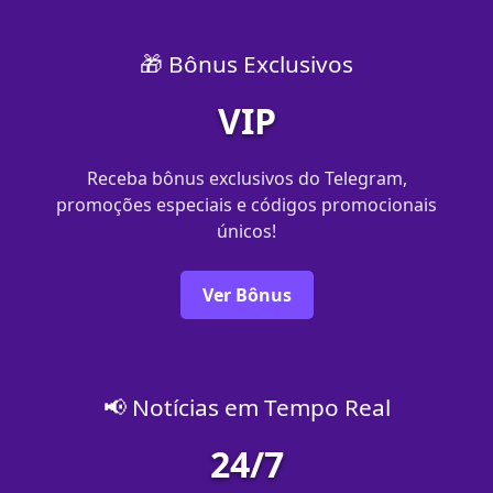
🎁 Bônus Exclusivos
VIP
Receba bônus exclusivos do Telegram,
promoções especiais e códigos promocionais
únicos!
Ver Bônus
📢 Notícias em Tempo Real
24/7