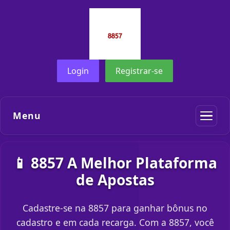
Login
Registrar-se
Menu
📱 8857 A Melhor Plataforma
de Apostas
Cadastre-se na 8857 para ganhar bônus no
cadastro e em cada recarga. Com a 8857, você