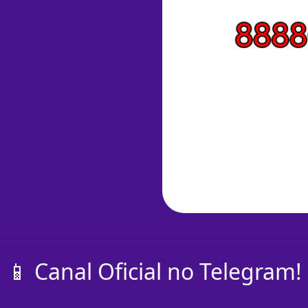
📱 Canal Oficial no Telegram!