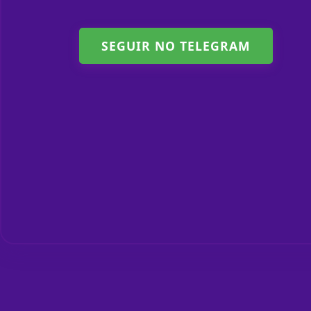
SEGUIR NO TELEGRAM