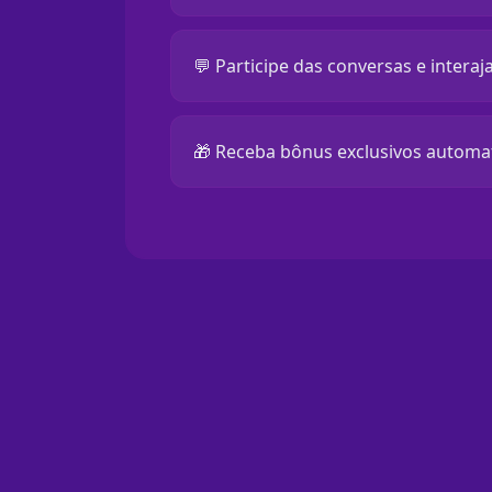
💬 Participe das conversas e interaj
🎁 Receba bônus exclusivos autom