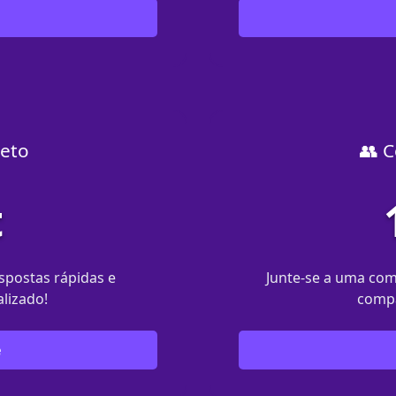
reto
👥 
t
espostas rápidas e
Junte-se a uma com
lizado!
compa
e