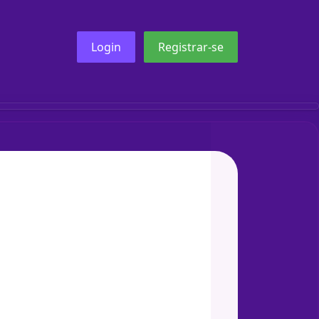
Login
Registrar-se