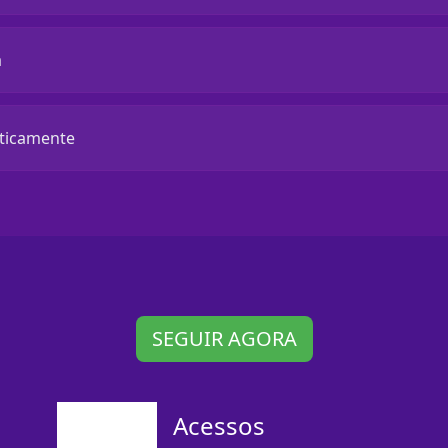
a
aticamente
SEGUIR AGORA
Acessos