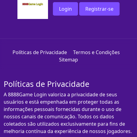
Login
Registrar-se
Políticas de Privacidade
Termos e Condições
Sitemap
Políticas de Privacidade
A 8888Game Login valoriza a privacidade de seus
usuários e está empenhada em proteger todas as
informações pessoais fornecidas durante o uso de
nossos canais de comunicação. Todos os dados
coletados são utilizados exclusivamente para fins de
melhoria contínua da experiência de nossos jogadores.