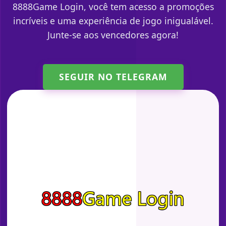
8888Game Login, você tem acesso a promoções
incríveis e uma experiência de jogo inigualável.
Junte-se aos vencedores agora!
SEGUIR NO TELEGRAM