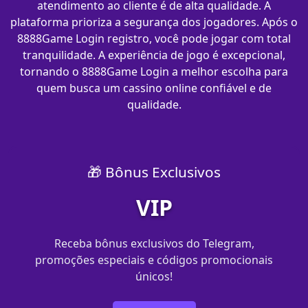
atendimento ao cliente é de alta qualidade. A
plataforma prioriza a segurança dos jogadores. Após o
8888Game Login registro, você pode jogar com total
tranquilidade. A experiência de jogo é excepcional,
tornando o 8888Game Login a melhor escolha para
quem busca um cassino online confiável e de
qualidade.
🎁 Bônus Exclusivos
VIP
Receba bônus exclusivos do Telegram,
promoções especiais e códigos promocionais
únicos!