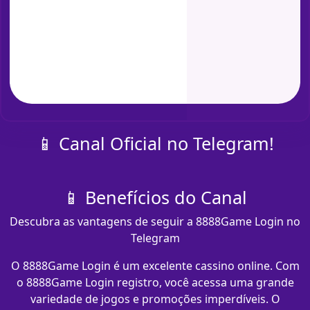
📱 Canal Oficial no Telegram!
📱 Benefícios do Canal
Descubra as vantagens de seguir a 8888Game Login no
Telegram
O 8888Game Login é um excelente cassino online. Com
o 8888Game Login registro, você acessa uma grande
variedade de jogos e promoções imperdíveis. O