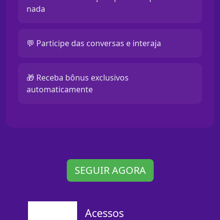
nada
💬 Participe das conversas e interaja
🎁 Receba bônus exclusivos
automaticamente
SEGUIR AGORA
Acessos