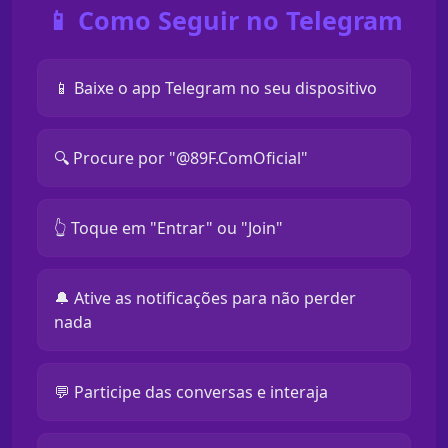
📱 Como Seguir no Telegram
📱 Baixe o app Telegram no seu dispositivo
🔍 Procure por "@89F.ComOficial"
👆 Toque em "Entrar" ou "Join"
🔔 Ative as notificações para não perder
nada
💬 Participe das conversas e interaja