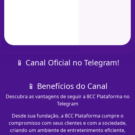
📱 Canal Oficial no Telegram!
📱 Benefícios do Canal
Descubra as vantagens de seguir a 8CC Plataforma no
Telegram
Desde sua fundação, a 8CC Plataforma cumpre o
compromisso com seus clientes e com a sociedade,
criando um ambiente de entretenimento eficiente,