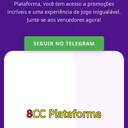
Plataforma, você tem acesso a promoções
incríveis e uma experiência de jogo inigualável.
Junte-se aos vencedores agora!
SEGUIR NO TELEGRAM