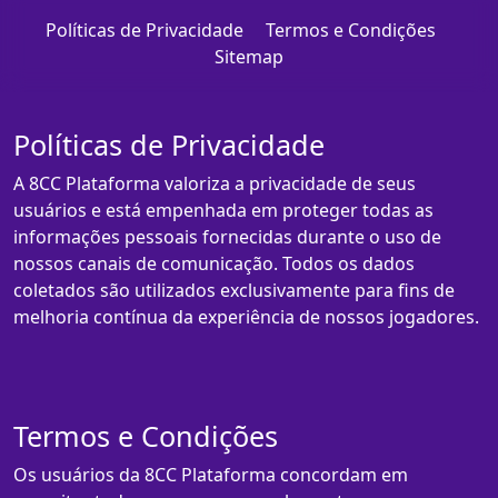
Políticas de Privacidade
Termos e Condições
Sitemap
Políticas de Privacidade
A 8CC Plataforma valoriza a privacidade de seus
usuários e está empenhada em proteger todas as
informações pessoais fornecidas durante o uso de
nossos canais de comunicação. Todos os dados
coletados são utilizados exclusivamente para fins de
melhoria contínua da experiência de nossos jogadores.
Termos e Condições
Os usuários da 8CC Plataforma concordam em