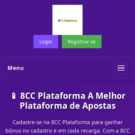
Login
Registrar-se
Menu
📱 8CC Plataforma A Melhor
Plataforma de Apostas
Cadastre-se na 8CC Plataforma para ganhar
bônus no cadastro e em cada recarga. Com a 8CC