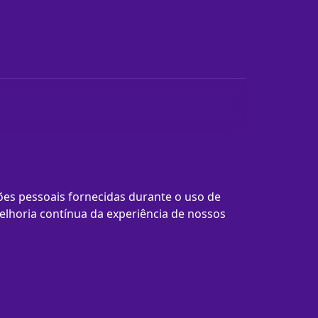
es pessoais fornecidas durante o uso de
elhoria contínua da experiência de nossos