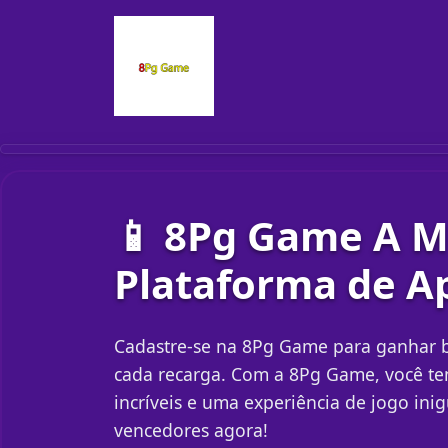
📱 8Pg Game A M
Plataforma de A
Cadastre-se na 8Pg Game para ganhar 
cada recarga. Com a 8Pg Game, você t
incríveis e uma experiência de jogo inig
vencedores agora!