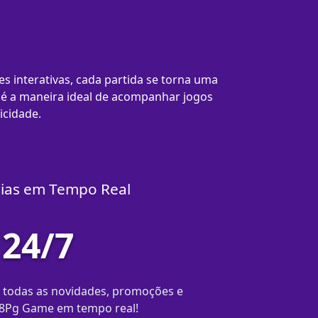
 interativas, cada partida se torna uma
o é a maneira ideal de acompanhar jogos
icidade.
cias em Tempo Real
24/7
e todas as novidades, promoções e
 8Pg Game em tempo real!