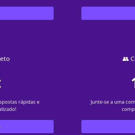
reto
👥 
t
espostas rápidas e
Junte-se a uma com
lizado!
compa
e