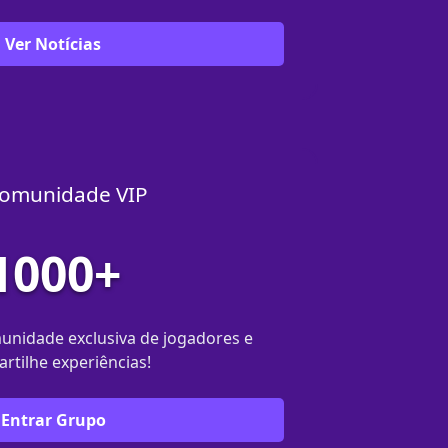
Ver Notícias
Comunidade VIP
1000+
unidade exclusiva de jogadores e
rtilhe experiências!
Entrar Grupo