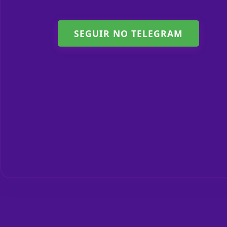
SEGUIR NO TELEGRAM