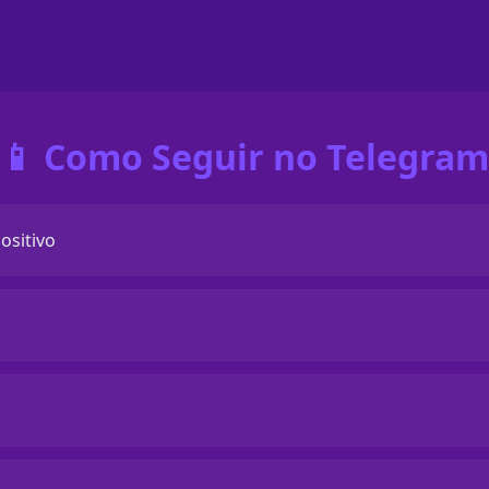
📱 Como Seguir no Telegram
ositivo