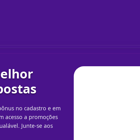
elhor
postas
bônus no cadastro e em
em acesso a promoções
ualável. Junte-se aos