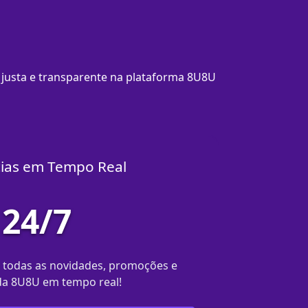
 justa e transparente na plataforma 8U8U
cias em Tempo Real
24/7
e todas as novidades, promoções e
da 8U8U em tempo real!