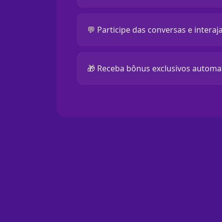
💬 Participe das conversas e interaj
🎁 Receba bônus exclusivos autom