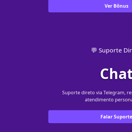
Ver Bônus
💬 Suporte Di
Cha
Suporte direto via Telegram, r
atendimento persona
Falar Suport