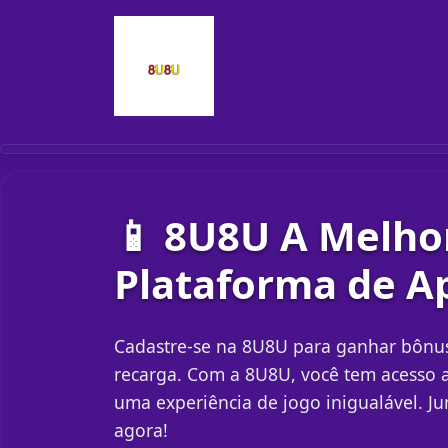
📱 8U8U A Melho
Plataforma de A
Cadastre-se na 8U8U para ganhar bônus
recarga. Com a 8U8U, você tem acesso a
uma experiência de jogo inigualável. J
agora!