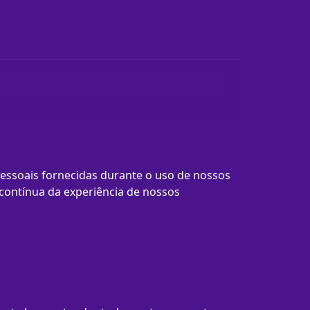
essoais fornecidas durante o uso de nossos
 contínua da experiência de nossos