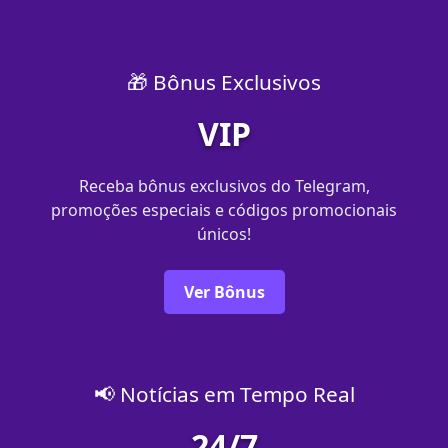
🎁 Bônus Exclusivos
VIP
Receba bônus exclusivos do Telegram,
promoções especiais e códigos promocionais
únicos!
Ver Bônus
📢 Notícias em Tempo Real
24/7