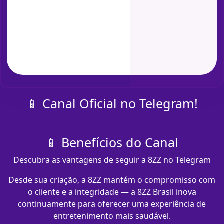
📱 Canal Oficial no Telegram!
📱 Benefícios do Canal
Descubra as vantagens de seguir a 8ZZ no Telegram
Desde sua criação, a 8ZZ mantém o compromisso com
o cliente e a integridade — a 8ZZ Brasil inova
continuamente para oferecer uma experiência de
entretenimento mais saudável.