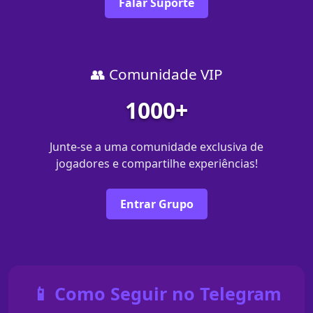
Falar Suporte
👥 Comunidade VIP
1000+
Junte-se a uma comunidade exclusiva de
jogadores e compartilhe experiências!
Entrar Grupo
📱 Como Seguir no Telegram