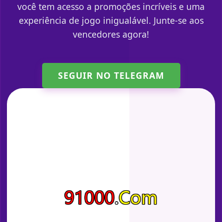
você tem acesso a promoções incríveis e uma
experiência de jogo inigualável. Junte-se aos
vencedores agora!
SEGUIR NO TELEGRAM