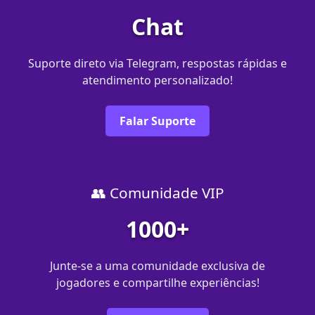
Chat
Suporte direto via Telegram, respostas rápidas e
atendimento personalizado!
Falar Suporte
👥 Comunidade VIP
1000+
Junte-se a uma comunidade exclusiva de
jogadores e compartilhe experiências!