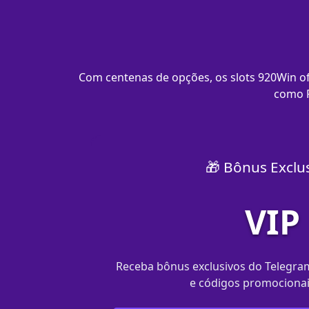
Com centenas de opções, os slots 920Win of
como P
🎁 Bônus Exclu
VIP
Receba bônus exclusivos do Telegra
e códigos promocionai