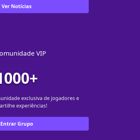
Ver Notícias
Comunidade VIP
1000+
unidade exclusiva de jogadores e
rtilhe experiências!
Entrar Grupo