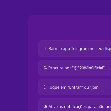
📱 Baixe o app Telegram no seu disp
🔍 Procure por "@920WinOficial"
👆 Toque em "Entrar" ou "Join"
🔔 Ative as notificações para não p