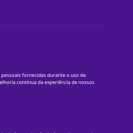
 pessoais fornecidas durante o uso de
elhoria contínua da experiência de nossos