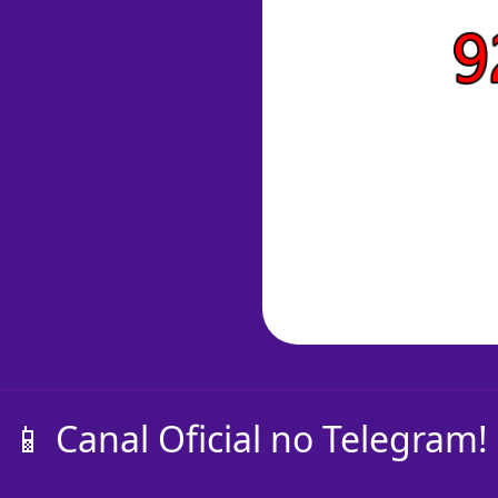
📱 Canal Oficial no Telegram!