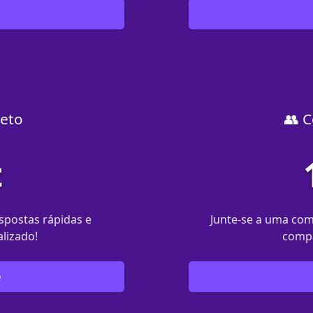
reto
👥 
t
espostas rápidas e
Junte-se a uma com
lizado!
compa
e