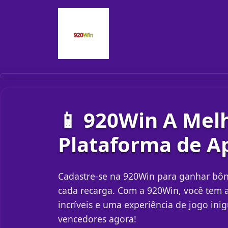
📱 920Win A Mel
Plataforma de A
Cadastre-se na 920Win para ganhar bôn
cada recarga. Com a 920Win, você tem 
incríveis e uma experiência de jogo inig
vencedores agora!