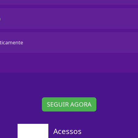
a
aticamente
SEGUIR AGORA
Acessos