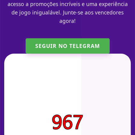
acesso a promoções incríveis e uma experiência
de jogo inigualável. Junte-se aos vencedores
agora!
SEGUIR NO TELEGRAM