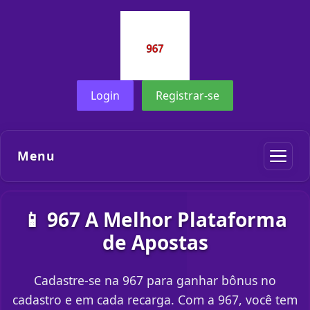
Login
Registrar-se
Menu
📱 967 A Melhor Plataforma
de Apostas
Cadastre-se na 967 para ganhar bônus no
cadastro e em cada recarga. Com a 967, você tem