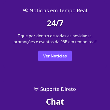
📢 Notícias em Tempo Real
24/7
Fique por dentro de todas as novidades,
promoções e eventos da 96B em tempo real!
Ver Notícias
💬 Suporte Direto
Chat