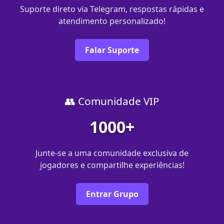
Suporte direto via Telegram, respostas rápidas e
atendimento personalizado!
Falar Suporte
👥 Comunidade VIP
1000+
Junte-se a uma comunidade exclusiva de
jogadores e compartilhe experiências!
Entrar Grupo