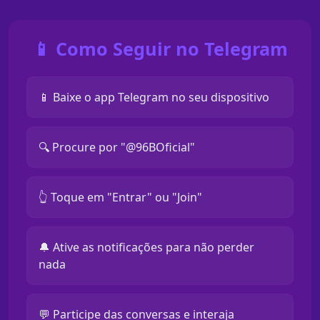
📱 Como Seguir no Telegram
📱 Baixe o app Telegram no seu dispositivo
🔍 Procure por "@96BOficial"
👆 Toque em "Entrar" ou "Join"
🔔 Ative as notificações para não perder
nada
💬 Participe das conversas e interaja