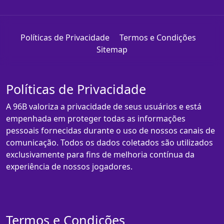
Políticas de Privacidade
Termos e Condições
Sitemap
Políticas de Privacidade
A 96B valoriza a privacidade de seus usuários e está
empenhada em proteger todas as informações
pessoais fornecidas durante o uso de nossos canais de
comunicação. Todos os dados coletados são utilizados
exclusivamente para fins de melhoria contínua da
experiência de nossos jogadores.
Termos e Condições