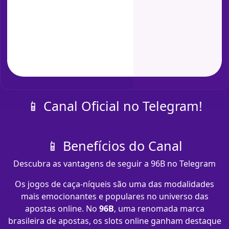
📱 Canal Oficial no Telegram!
📱 Benefícios do Canal
Descubra as vantagens de seguir a 96B no Telegram
Os jogos de caça-níqueis são uma das modalidades
mais emocionantes e populares no universo das
apostas online. No
96B
, uma renomada marca
brasileira de apostas, os slots online ganham destaque