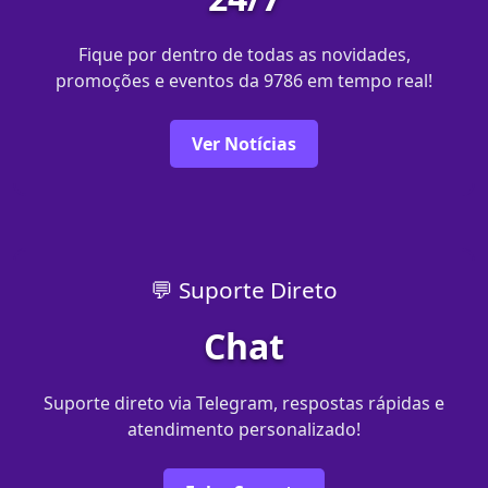
Fique por dentro de todas as novidades,
promoções e eventos da 9786 em tempo real!
Ver Notícias
💬 Suporte Direto
Chat
Suporte direto via Telegram, respostas rápidas e
atendimento personalizado!