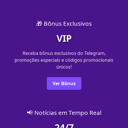
🎁 Bônus Exclusivos
VIP
Receba bônus exclusivos do Telegram,
promoções especiais e códigos promocionais
únicos!
Ver Bônus
📢 Notícias em Tempo Real
24/7