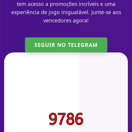
tem acesso a promoções incríveis e uma
experiência de jogo inigualável. Junte-se aos
vencedores agora!
SEGUIR NO TELEGRAM