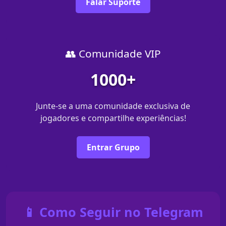
Falar Suporte
👥 Comunidade VIP
1000+
Junte-se a uma comunidade exclusiva de
jogadores e compartilhe experiências!
Entrar Grupo
📱 Como Seguir no Telegram