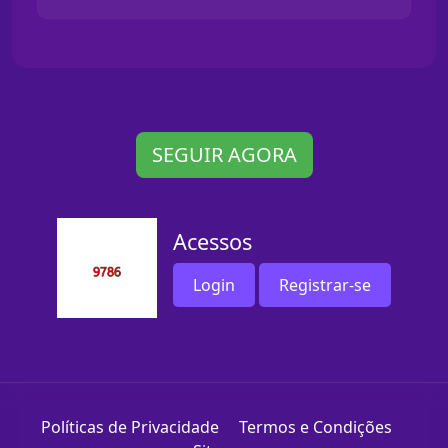
SEGUIR AGORA
Acessos
Login
Registrar-se
Políticas de Privacidade
Termos e Condições