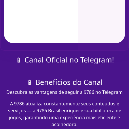
📱 Canal Oficial no Telegram!
📱 Benefícios do Canal
Descubra as vantagens de seguir a 9786 no Telegram
A 9786 atualiza constantemente seus conteúdos e
serviços — a 9786 Brasil enriquece sua biblioteca de
jogos, garantindo uma experiência mais eficiente e
acolhedora.