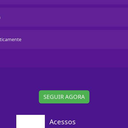
a
aticamente
SEGUIR AGORA
Acessos