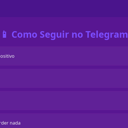
📱 Como Seguir no Telegram
ositivo
erder nada