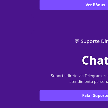
Ver Bônus
💬 Suporte Di
Cha
Suporte direto via Telegram, r
atendimento persona
Falar Suport