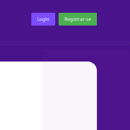
Login
Registrar-se