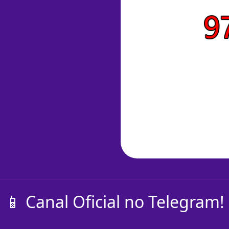
📱 Canal Oficial no Telegram!