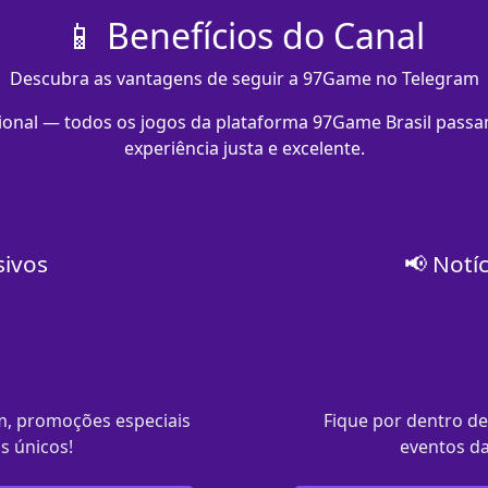
📱 Benefícios do Canal
Descubra as vantagens de seguir a 97Game no Telegram
onal — todos os jogos da plataforma 97Game Brasil passa
experiência justa e excelente.
sivos
📢 Notí
m, promoções especiais
Fique por dentro d
s únicos!
eventos d