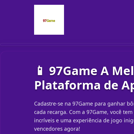
📱 97Game A Me
Plataforma de A
Cadastre-se na 97Game para ganhar bô
cada recarga. Com a 97Game, você tem
incríveis e uma experiência de jogo inig
vencedores agora!