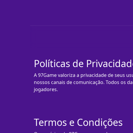
Políticas de Privacida
A 97Game valoriza a privacidade de seus u
nossos canais de comunicação. Todos os dad
jogadores.
Termos e Condições