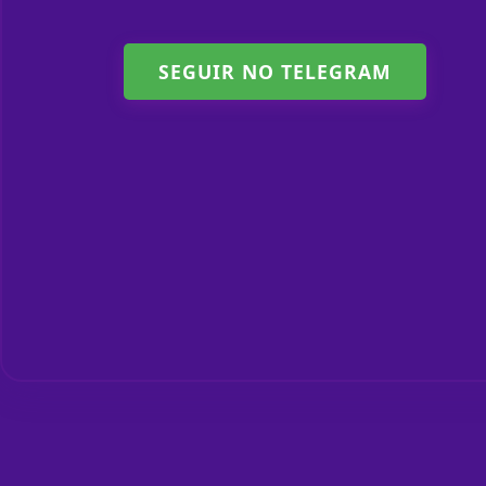
SEGUIR NO TELEGRAM