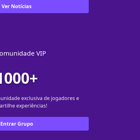
Ver Notícias
Comunidade VIP
1000+
unidade exclusiva de jogadores e
rtilhe experiências!
Entrar Grupo