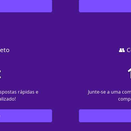
reto
👥 
t
espostas rápidas e
Junte-se a uma com
lizado!
compa
e