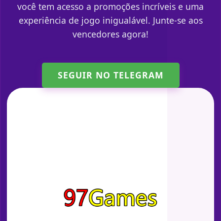
você tem acesso a promoções incríveis e uma
experiência de jogo inigualável. Junte-se aos
vencedores agora!
SEGUIR NO TELEGRAM