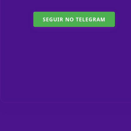
SEGUIR NO TELEGRAM