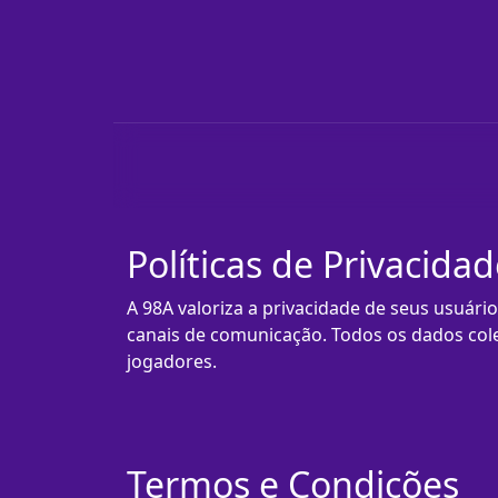
Políticas de Privacida
A 98A valoriza a privacidade de seus usuár
canais de comunicação. Todos os dados cole
jogadores.
Termos e Condições