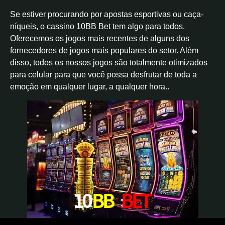
Se estiver procurando por apostas esportivas ou caça-
níqueis, o cassino 10BB Bet tem algo para todos.
Oferecemos os jogos mais recentes de alguns dos
fornecedores de jogos mais populares do setor. Além
disso, todos os nossos jogos são totalmente otimizados
para celular para que você possa desfrutar de toda a
emoção em qualquer lugar, a qualquer hora..