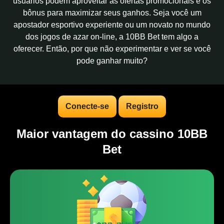
usuários podem aproveitar as ofertas promocionais e os
bônus para maximizar seus ganhos. Seja você um
apostador esportivo experiente ou um novato no mundo
dos jogos de azar on-line, a 10BB Bet tem algo a
oferecer. Então, por que não experimentar e ver se você
pode ganhar muito?
Conecte-se
Registro
Maior vantagem do cassino 10BB
Bet