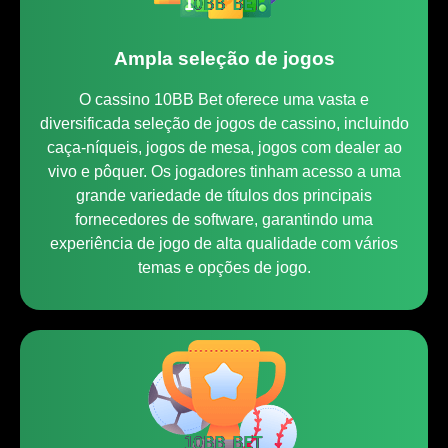
Ampla seleção de jogos
O cassino 10BB Bet oferece uma vasta e
diversificada seleção de jogos de cassino, incluindo
caça-níqueis, jogos de mesa, jogos com dealer ao
vivo e pôquer. Os jogadores tinham acesso a uma
grande variedade de títulos dos principais
fornecedores de software, garantindo uma
experiência de jogo de alta qualidade com vários
temas e opções de jogo.