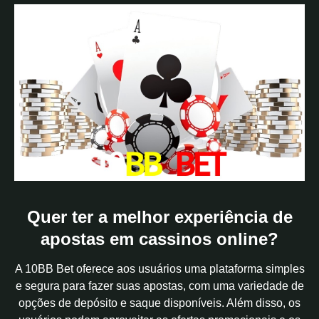
Quer ter a melhor experiência de
apostas em cassinos online?
A 10BB Bet oferece aos usuários uma plataforma simples
e segura para fazer suas apostas, com uma variedade de
opções de depósito e saque disponíveis. Além disso, os