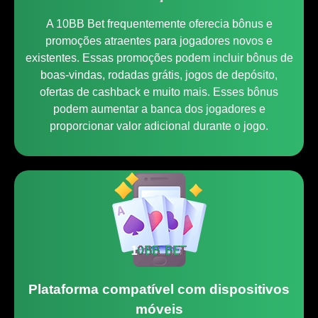
A 10BB Bet frequentemente oferecia bônus e
promoções atraentes para jogadores novos e
existentes. Essas promoções podem incluir bônus de
boas-vindas, rodadas grátis, jogos de depósito,
ofertas de cashback e muito mais. Esses bônus
podem aumentar a banca dos jogadores e
proporcionar valor adicional durante o jogo.
Plataforma compatível com dispositivos
móveis