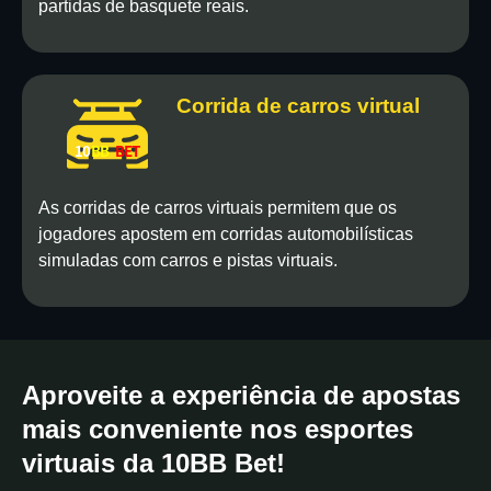
partidas de basquete reais.
Corrida de carros virtual
As corridas de carros virtuais permitem que os
jogadores apostem em corridas automobilísticas
simuladas com carros e pistas virtuais.
Aproveite a experiência de apostas
mais conveniente nos esportes
virtuais da 10BB Bet!