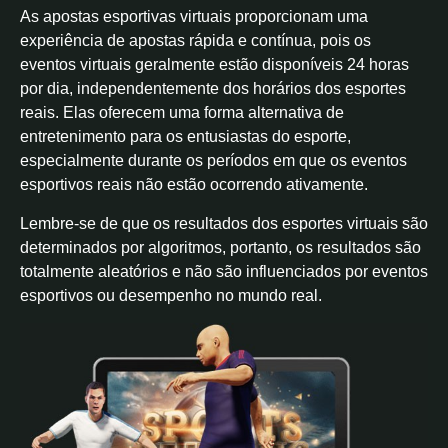
As apostas esportivas virtuais proporcionam uma
experiência de apostas rápida e contínua, pois os
eventos virtuais geralmente estão disponíveis 24 horas
por dia, independentemente dos horários dos esportes
reais. Elas oferecem uma forma alternativa de
entretenimento para os entusiastas do esporte,
especialmente durante os períodos em que os eventos
esportivos reais não estão ocorrendo ativamente.
Lembre-se de que os resultados dos esportes virtuais são
determinados por algoritmos, portanto, os resultados são
totalmente aleatórios e não são influenciados por eventos
esportivos ou desempenho no mundo real.