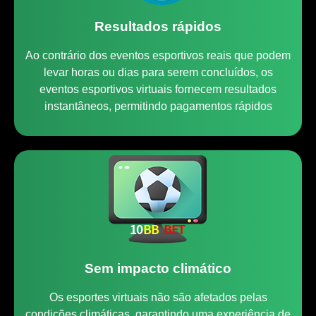
Resultados rápidos
Ao contrário dos eventos esportivos reais que podem
levar horas ou dias para serem concluídos, os
eventos esportivos virtuais fornecem resultados
instantâneos, permitindo pagamentos rápidos
Sem impacto climático
Os esportes virtuais não são afetados pelas
condições climáticas, garantindo uma experiência de