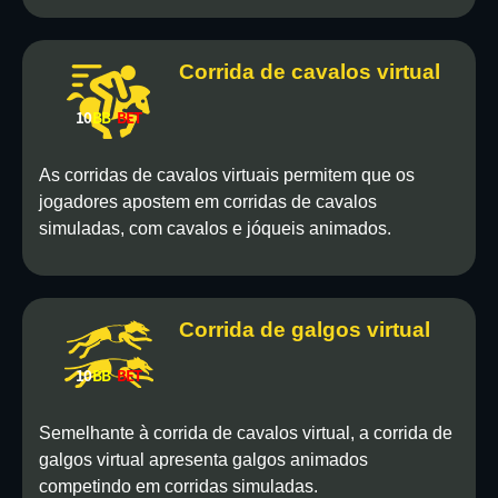
Corrida de cavalos virtual
As corridas de cavalos virtuais permitem que os
jogadores apostem em corridas de cavalos
simuladas, com cavalos e jóqueis animados.
Corrida de galgos virtual
Semelhante à corrida de cavalos virtual, a corrida de
galgos virtual apresenta galgos animados
competindo em corridas simuladas.