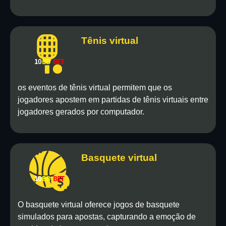
Tênis virtual
os eventos de tênis virtual permitem que os
jogadores apostem em partidas de tênis virtuais entre
jogadores gerados por computador.
Basquete virtual
O basquete virtual oferece jogos de basquete
simulados para apostas, capturando a emoção de